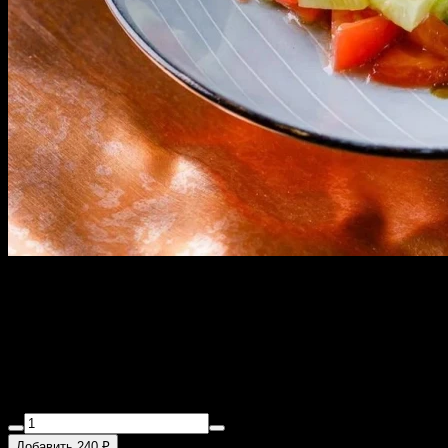
Детский шашлычок из
курочки
140 г
Куриное филе, соль, огурец, помидор розовый
Добавить 240 ₽